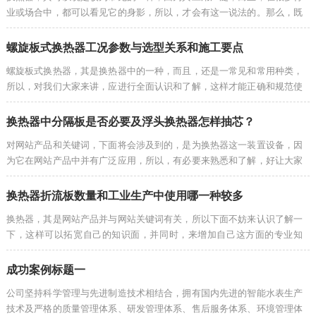
业或场合中，都可以看见它的身影，所以，才会有这一说法的。那么，既
然其应用很多，又是网站产品之一，所以，不如来进行其的认识和了解
吧，在前面···
螺旋板式换热器工况参数与选型关系和施工要点
螺旋板式换热器，其是换热器中的一种，而且，还是一常见和常用种类，
所以，对我们大家来讲，应进行全面认识和了解，这样才能正确和规范使
用该设备，进而，获得好的换热效果，并在产品使用上获得预期想要的使
用效果。···
换热器中分隔板是否必要及浮头换热器怎样抽芯？
对网站产品和关键词，下面将会涉及到的，是为换热器这一装置设备，因
为它在网站产品中并有广泛应用，所以，有必要来熟悉和了解，好让大家
深入这一产品中并同时，通过正确操作使用来有好的使用效果，进而，自
己也能从···
换热器折流板数量和工业生产中使用哪一种较多
换热器，其是网站产品并与网站关键词有关，所以下面不妨来认识了解一
下，这样可以拓宽自己的知识面，并同时，来增加自己这方面的专业知
识，而不是在其学习道路上停止不前，以及白白浪费每一次学习机会。1.
换热器中的···
成功案例标题一
公司坚持科学管理与先进制造技术相结合，拥有国内先进的智能水表生产
技术及严格的质量管理体系、研发管理体系、售后服务体系、环境管理体