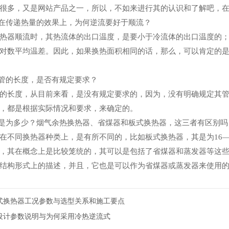
很多，又是网站产品之一，所以，不如来进行其的认识和了解吧，
，在传递热量的效果上，为何逆流要好于顺流？
热器顺流时，其热流体的出口温度，是要小于冷流体的出口温度的
对数平均温差。因此，如果换热面积相同的话，那么，可以肯定的
热管的长度，是否有规定要求？
的长度，从目前来看，是没有规定要求的，因为，没有明确规定其
，都是根据实际情况和要求，来确定的。
，是为多少？烟气余热换热器、省煤器和板式换热器，这三者有区别吗
在不同换热器种类上，是有所不同的，比如板式换热器，其是为16—20
，其在概念上是比较笼统的，其可以是包括了省煤器和蒸发器等这
结构形式上的描述，并且，它也是可以作为省煤器或蒸发器来使用
式换热器工况参数与选型关系和施工要点
设计参数说明与为何采用冷热逆流式