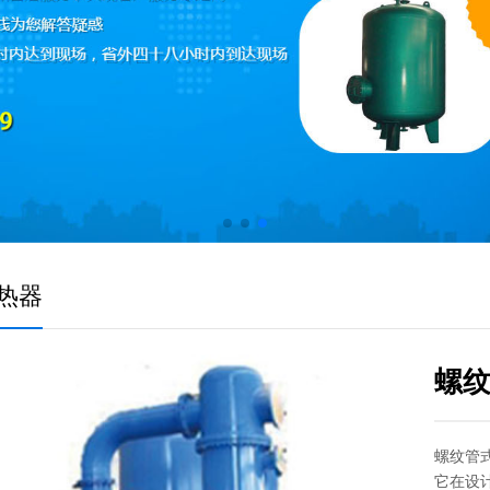
热器
螺
螺纹管
它在设